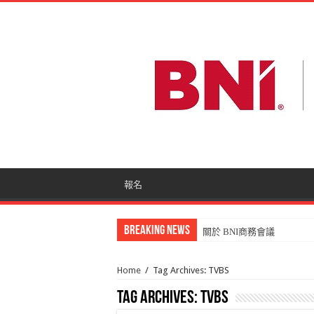
報名
Breaking News
關於 BNI商務會議
Home
/
Tag Archives: TVBS
Tag Archives:
TVBS