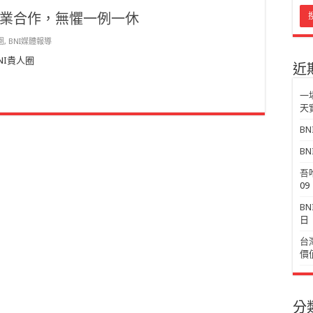
過異業合作，無懼一例一休
圈
,
BNI媒體報導
BNI貴人圈
近
一
天
B
BN
吾
09
B
日
台
價
分