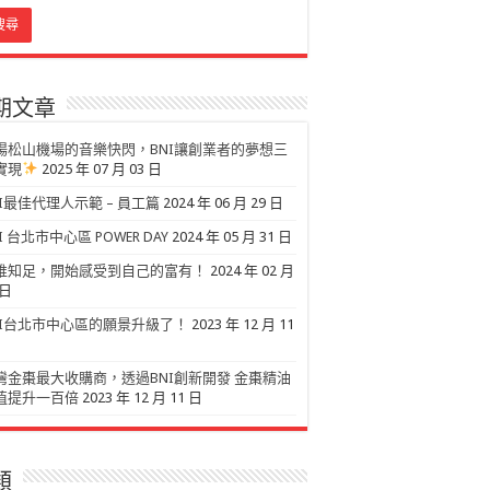
期文章
場松山機場的音樂快閃，BNI讓創業者的夢想三
實現
2025 年 07 月 03 日
NI最佳代理人示範 – 員工篇
2024 年 06 月 29 日
I 台北市中心區 POWER DAY
2024 年 05 月 31 日
唯知足，開始感受到自己的富有！
2024 年 02 月
 日
NI台北市中心區的願景升級了！
2023 年 12 月 11
灣金棗最大收購商，透過BNI創新開發 金棗精油
值提升一百倍
2023 年 12 月 11 日
類