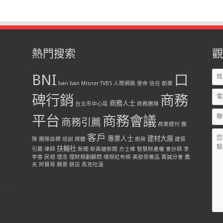
熱門搜索
觀
BNI
口
Ivan
Ivan Misner
TVBS
人際網路
使命
信任
創業
碑行銷
商務
商務人士
台北市中心區
商務團隊
平台
商務會議
商務引薦
商業週刊
團
客戶
專業人士
建材大展
隊
團隊目標
培訓
媒體
廚房
建築
扶輪社
引薦
律師
新聞
新高雄新聞
方士維
智慧財產權
會計師
李
亭香
民視
理念
理財規劃顧問
環保紅布條
美妝保養品
菁誠分會
農
夫
阿寶哥
願景
餅店
馬克吐溫