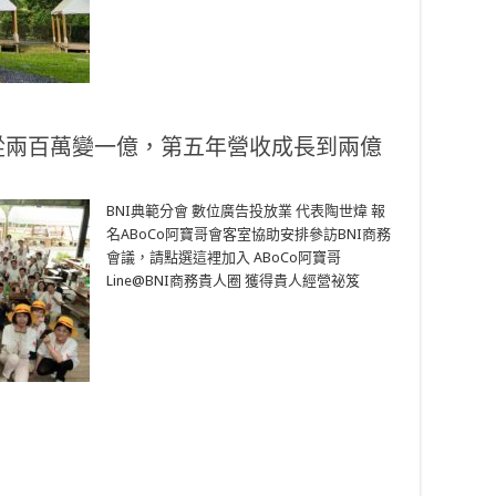
收從兩百萬變一億，第五年營收成長到兩億
BNI典範分會 數位廣告投放業 代表陶世煒 報
名ABoCo阿寶哥會客室協助安排參訪BNI商務
會議，請點選這裡加入 ABoCo阿寶哥
Line@BNI商務貴人圈 獲得貴人經營祕笈