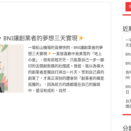
近
BNI讓創業者的夢想三天實現
一
天
一場松山機場的音樂快閃，BNI讓創業者的夢
想三天實現
一直很喜歡中島美雪的「地上
B
の星」，很有前程茫茫，只能靠自己一步一腳
BN
印的去開創新路的壯闊感。曾經，我以為偉大
的創業者是獨自打拼出一片天。等到自己真的
吾
09
創業了，才真正深刻的體會到「創業者的確是
孤獨的」，因為前方的路都還在自己的腦袋
B
中，還沒有成形，自然 …
日
台
價
分