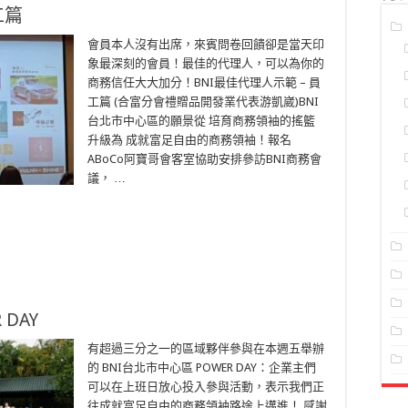
工篇
會員本人沒有出席，來賓問卷回饋卻是當天印
象最深刻的會員！最佳的代理人，可以為你的
商務信任大大加分！BNI最佳代理人示範 – 員
工篇 (合富分會禮贈品開發業代表游凱崴)BNI
台北市中心區的願景從 培育商務領袖的搖籃
升級為 成就富足自由的商務領袖！報名
ABoCo阿寶哥會客室協助安排參訪BNI商務會
議， …
 DAY
有超過三分之一的區域夥伴參與在本週五舉辦
的 BNI台北市中心區 POWER DAY：企業主們
可以在上班日放心投入參與活動，表示我們正
往成就富足自由的商務領袖路途上邁進！ 感謝