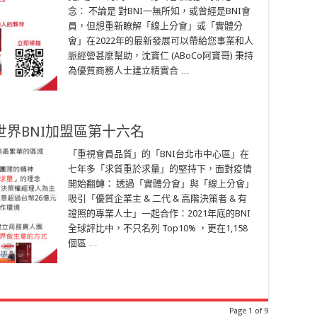
念： 不論是 對BNI一無所知，或曾經是BNI會
員，但想重新瞭解「線上分會」或「實體分
會」在2022年的最新發展可以帶給您事業和人
脈經營甚麼幫助，沈寶仁 (ABoCo阿寶哥) 秉持
為優質商務人士建立精實合 …
世界BNI加盟區第十六名
「重視會員品質」的「BNI台北市中心區」在
七年多「求質重於求量」的堅持下，面對疫情
開始翻轉： 透過「實體分會」與「線上分會」
吸引「優質企業主 & 二代 & 高階決策者 & 有
證照的專業人士」一起合作：2021年底的BNI
全球評比中，不只名列 Top10% ，更在1,158
個區 …
Page 1 of 9