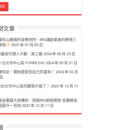
期文章
場松山機場的音樂快閃，BNI讓創業者的夢想三
實現
2025 年 07 月 03 日
NI最佳代理人示範 – 員工篇
2024 年 06 月 29 日
I 台北市中心區 POWER DAY
2024 年 05 月 31 日
唯知足，開始感受到自己的富有！
2024 年 02 月
 日
NI台北市中心區的願景升級了！
2023 年 12 月 11
灣金棗最大收購商，透過BNI創新開發 金棗精油
值提升一百倍
2023 年 12 月 11 日
類