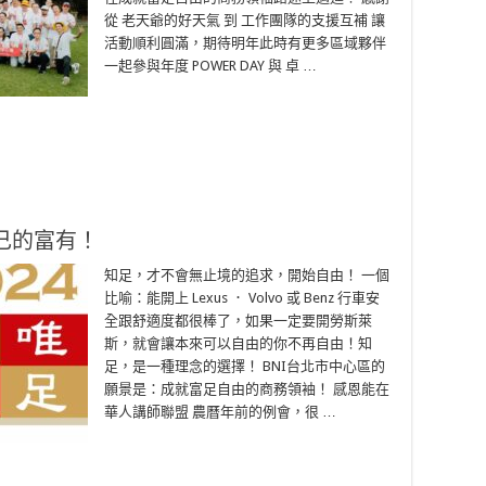
從 老天爺的好天氣 到 工作團隊的支援互補 讓
活動順利圓滿，期待明年此時有更多區域夥伴
一起參與年度 POWER DAY 與 卓 …
己的富有！
知足，才不會無止境的追求，開始自由！ 一個
比喻：能開上 Lexus ． Volvo 或 Benz 行車安
全跟舒適度都很棒了，如果一定要開勞斯萊
斯，就會讓本來可以自由的你不再自由！知
足，是一種理念的選擇！ BNI台北市中心區的
願景是：成就富足自由的商務領袖！ 感恩能在
華人講師聯盟 農曆年前的例會，很 …