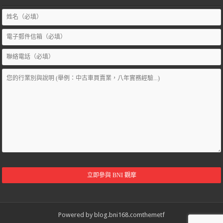
Powered by
blog.bni168.com
themetf