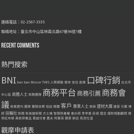
連絡電話：02-2567-3335
聯絡地址：臺北市中山區林森北路67巷96號1樓
Recent Comments
熱門搜索
BNI
口碑行銷
Ivan
Ivan Misner
TVBS
人際網路
使命
信任
創業
台北市
商務平台
商務會
商務引薦
商務人士
中心區
商務團隊
議
客戶
專業人士
建材大展
商業週刊
團隊
團隊目標
培訓
媒體
廚房
建築
引薦
律
扶輪社
師
新聞
新高雄新聞
方士維
智慧財產權
會計師
李亭香
民視
理念
理財規劃顧問
環
保紅布條
美妝保養品
菁誠分會
農夫
阿寶哥
願景
餅店
馬克吐溫
觀摩申請表