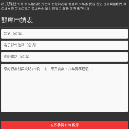
扶輪社
師
新聞
新高雄新聞
方士維
智慧財產權
會計師
李亭香
民視
理念
理財規劃顧問
環
保紅布條
美妝保養品
菁誠分會
農夫
阿寶哥
願景
餅店
馬克吐溫
觀摩申請表