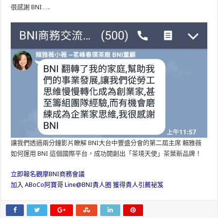
很感謝 BNI….
讓我們透過兩分鐘影片瞭解 BNI大台中豐盛分會的第二屆主席 賴雅薇
如何運用 BNI 這個國際平台，成功開創出「茶境天使」茶葉新品牌！
立即報名觀摩BNI商務會議
加入 ABoCo阿寶哥 Line@BNI貴人圈 獲得貴人引薦祕笈