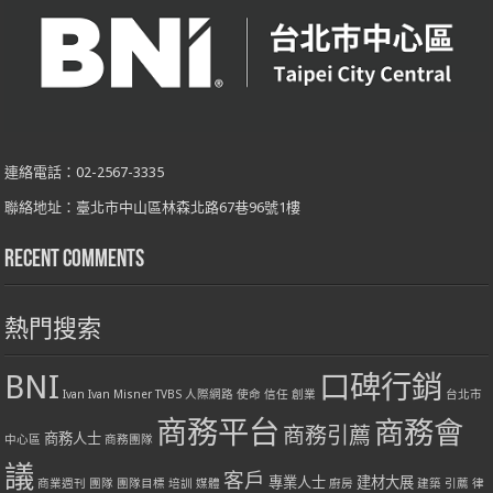
連絡電話：02-2567-3335
聯絡地址：臺北市中山區林森北路67巷96號1樓
Recent Comments
熱門搜索
BNI
口碑行銷
Ivan
Ivan Misner
TVBS
人際網路
使命
信任
創業
台北市
商務平台
商務會
商務引薦
商務人士
中心區
商務團隊
議
客戶
專業人士
建材大展
商業週刊
團隊
團隊目標
培訓
媒體
廚房
建築
引薦
律