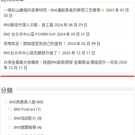
一場松山機場的音樂快閃，BNI讓創業者的夢想三天實現
2025 年 07 月
03 日
BNI最佳代理人示範 – 員工篇
2024 年 06 月 29 日
BNI 台北市中心區 POWER DAY
2024 年 05 月 31 日
吾唯知足，開始感受到自己的富有！
2024 年 02 月 09 日
BNI台北市中心區的願景升級了！
2023 年 12 月 11 日
台灣金棗最大收購商，透過BNI創新開發 金棗精油 價值提升一百倍
2023
年 12 月 11 日
分類
BNI商務貴人圈
(89)
BNI Podcast
(1)
BNI培訓影片
(9)
BNI媒體報導
(4)