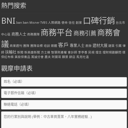
熱門搜索
BNI
口碑行銷
Ivan
Ivan Misner
TVBS
人際網路
使命
信任
創業
台北市
商務平台
商務會
商務引薦
商務人士
中心區
商務團隊
議
客戶
專業人士
建材大展
商業週刊
團隊
團隊目標
培訓
媒體
廚房
建築
引薦
律
扶輪社
師
新聞
新高雄新聞
方士維
智慧財產權
會計師
李亭香
民視
理念
理財規劃顧問
環
保紅布條
美妝保養品
菁誠分會
農夫
阿寶哥
願景
餅店
馬克吐溫
觀摩申請表